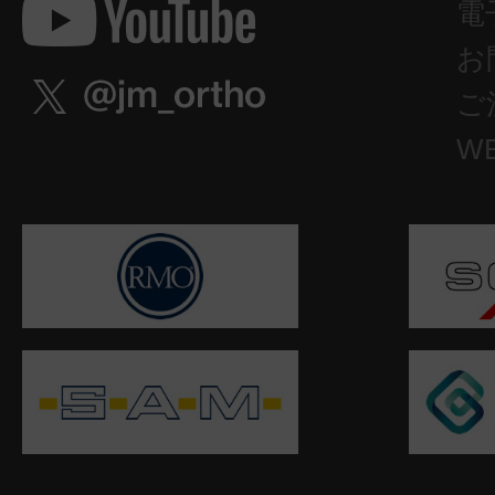
電
お
ご
W