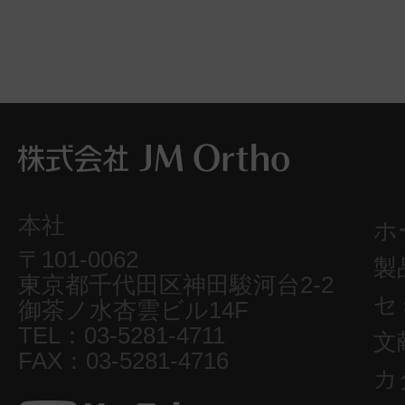
本社
ホ
〒101-0062
製
東京都千代田区神田駿河台2-2
セ
御茶ノ水杏雲ビル14F
TEL：03-5281-4711
文
FAX：03-5281-4716
カ