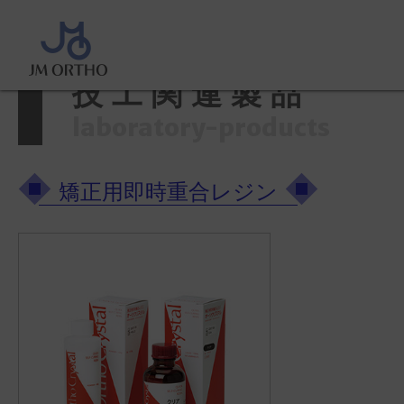
ホーム
>
製品情報
>
技工関連製品
技工関連製品
laboratory-products
矯正用即時重合レジン