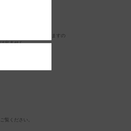
後はバリやざらつきが出ますの
は出ません
ます。
ご覧ください。