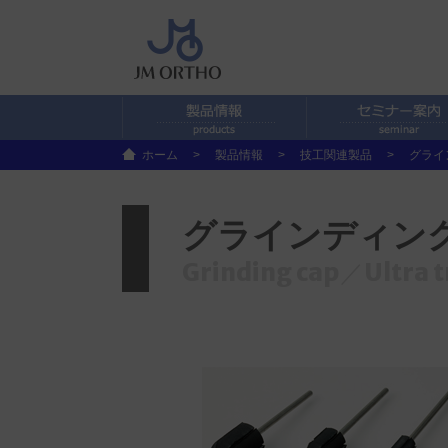
ホーム
>
製品情報
>
技工関連製品
>
グライ
グラインディン
Grinding cap／Ultra 