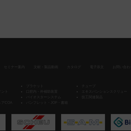
セミナー案内
文献・製品動画
カタログ
電子添文
お問い合わ
ブラケット
チューブ
メント
口腔内・外補助装置
エキスパンションスクリュー
バイオスターシステム
技工関連製品
アCOA
パンフレット・JOP・書籍