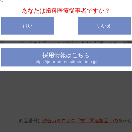
あなたは歯科医療従事者ですか？
ウルトラトリム
はい
いいえ
グラインディングキャップを用いて辺縁修正を行った
で、ウルトラトリムで慣らすように研磨します。※艶
ライト、ミディアム、ヘビーの3タイプの硬さがあり
採用情報はこちら
https://jmortho.recruitment-info.jp/
ト
商品番号は
総合カタログの「技工関連製品」の章
から