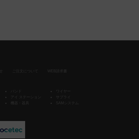
せ
ご注文について
WEB請求書
バンド
ワイヤー
アイ ステーション
サプライ
機器・器具
SAMシステム