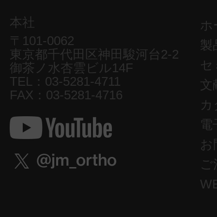
本社
ホ
〒101-0062
製
東京都千代田区神田駿河台2-2
セ
御茶ノ水杏雲ビル14F
TEL：03-5281-4711
文
FAX：03-5281-4716
カ
電
お
ご
W