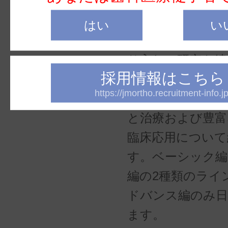
クリアアライナー
はい
い
矯正治療を長年に
り入れ、研究を続
採用情報はこちら
Pablo Echarr
https://jmortho.recruitment-info.jp
最新のプロトコル
と治療および豊富
臨床応用について
す。ベーシック
編の2種類のライ
ドバンス編のみ日
ます。