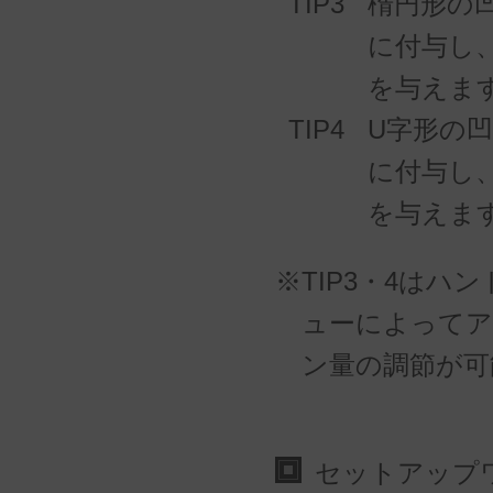
TIP3
楕円形の
に付与し
を与えま
TIP4
U字形の
に付与し
を与えま
※TIP3・4はハ
ューによってア
ン量の調節が可
セットアップ