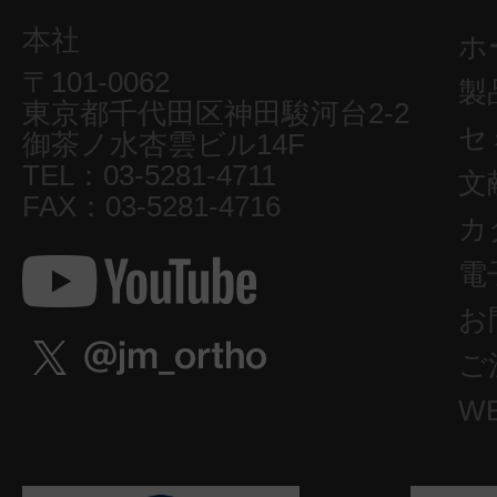
本社
ホ
〒101-0062
製
東京都千代田区神田駿河台2-2
セ
御茶ノ水杏雲ビル14F
TEL：03-5281-4711
文
FAX：03-5281-4716
カ
電
お
ご
W