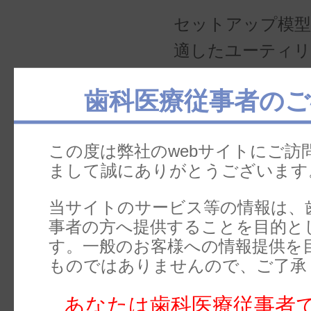
セットアップ模型
適したユーティ
です。指先の熱で
歯科医療従事者のご
すが、一般的なユ
ックスと比べて
この度は弊社のwebサイトにご訪
く操作性がよいた
まして誠にありがとうございます
が行えます。ホ
当サイトのサービス等の情報は、
採用により、模型
事者の方へ提供することを目的と
とも特徴です。
す。一般のお客様への情報提供を
ものではありませんので、ご了承
あなたは歯科医療従事者
CAクリアアラ