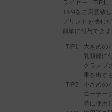
ライヤー TIP1、T
TIP4をご用意致
プリントを挟む
簡単に付与できま
TIP1
大きめの
乳頭部に
クラスプ
果を出す
TIP2
小さめの
ローテー
時に使用