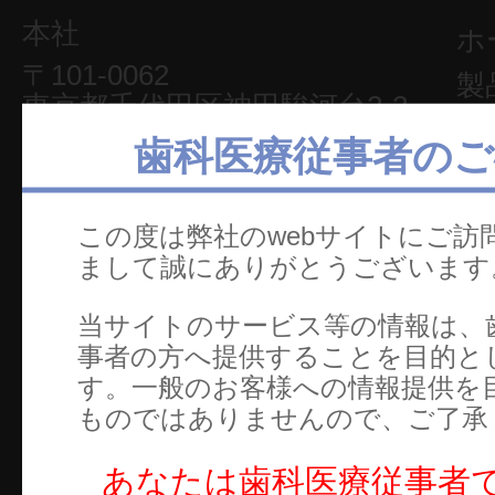
本社
ホ
〒101-0062
製
東京都千代田区神田駿河台2-2
セ
御茶ノ水杏雲ビル14F
歯科医療従事者のご
TEL：03-5281-4711
文
FAX：03-5281-4716
カ
この度は弊社のwebサイトにご訪
電
まして誠にありがとうございます
お
当サイトのサービス等の情報は、
ご
事者の方へ提供することを目的と
す。一般のお客様への情報提供を
W
ものではありませんので、ご了承
あなたは歯科医療従事者