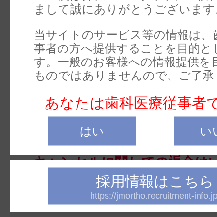
まして誠にありがとうございます
日(水)まで
とさせていただき
定員に達した場合、または都
当サイトのサービス等の情報は、
事者の方へ提供することを目的と
より早く締切ることがござい
す。一般のお客様への情報提供を
ください。
ものではありませんので、ご了承
●申込完了後、お客様のご都合
あなたは歯科医療従事者
ルは弊社までご連絡下さい。
催分】9月14日(月)の16時まで
はい
い
分】10月19日(月)の16時ま
キャンセルに関しての返金は
採用情報はこちら
すのでご了承ください。
https://jmortho.recruitment-info.jp
※特定商取引についての表示