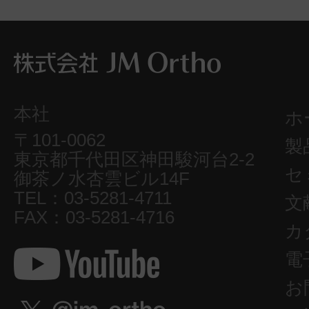
本社
ホ
〒101-0062
製
東京都千代田区神田駿河台2-2
セ
御茶ノ水杏雲ビル14F
TEL：03-5281-4711
文
FAX：03-5281-4716
カ
電
お