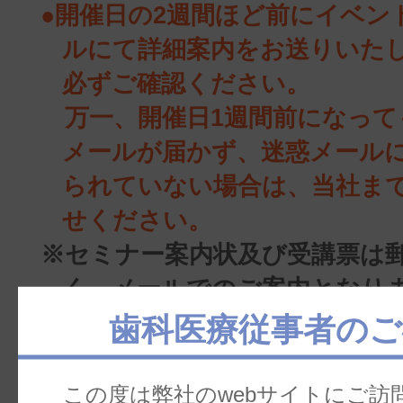
●開催日の2週間ほど前にイベン
ルにて詳細案内をお送りいた
必ずご確認ください。
万一、開催日1週間前になって
メールが届かず、迷惑メール
られていない場合は、当社ま
せください。
※セミナー案内状及び受講票は
く、メールでのご案内となり
意ください。
歯科医療従事者のご
●お申込みの締切りは
【9月開催分
9日(水)まで／【10月開催分】20
この度は弊社のwebサイトにご訪