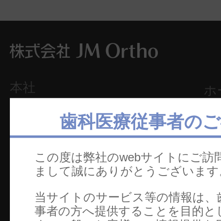
本社
ホ
〒101-0062
製
歯科医療従事者のご
東京都千代田区神田駿河台2-2
セ
御茶ノ水杏雲ビル14F
TEL：03-5281-4711
文
この度は弊社のwebサイトにご訪
FAX：03-5281-4716
カ
まして誠にありがとうございます
電
当サイトのサービス等の情報は、
事者の方へ提供することを目的と
お