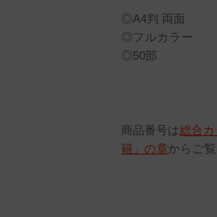
◎A4判 両面
◎フルカラー
◎50部
商品番号は
総合カ
籍」の章
からご覧