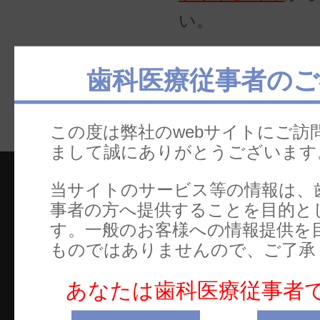
い。
歯科医療従事者のご
この度は弊社のwebサイトにご訪
まして誠にありがとうございます
当サイトのサービス等の情報は、
事者の方へ提供することを目的と
す。一般のお客様への情報提供を
本社
ものではありませんので、ご了承
ホ
〒101-0062
製
あなたは歯科医療従事者
東京都千代田区神田駿河台2-2
セ
御茶ノ水杏雲ビル14F