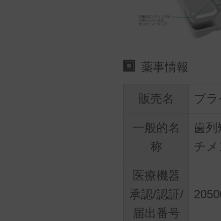
薬事情報
販売名
ブラ
一般的名
歯列
称
チメ
医療機器
承認/認証/
2050
届出番号