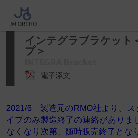
ホーム
>
製品情報
>
ブラケット
>
ラケット＜ロスタイプ＞
インテグラブラケット
プ＞
INTEGRA Bracket
電子添文
2021/6 製造元のRMO社より、
イプのみ製造終了の連絡がありま
なくなり次第、随時販売終了とな