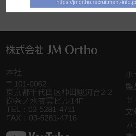
https://jmortho.recruitment-info.jp
本社
ホ
〒101-0062
製
東京都千代田区神田駿河台2-2
セ
御茶ノ水杏雲ビル14F
TEL：03-5281-4711
文
FAX：03-5281-4716
カ