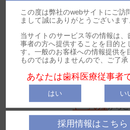
この度は弊社のwebサイトにご訪
医療機器
管理
まして誠にありがとうございます
分類
当サイトのサービス等の情報は、
製造販売
事者の方へ提供することを目的と
株式会
す。一般のお客様への情報提供を
業者
ものではありませんので、ご了承
あなたは歯科医療従事者
はい
い
商品番号は
総合カ
ヤー」の章
からご
採用情報はこちら