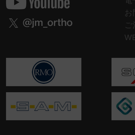
電
お
ご
W