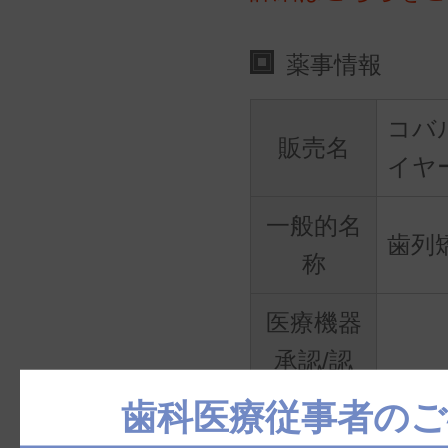
薬事情報
コバ
販売名
イヤ
一般的名
歯列
称
医療機器
承認/認
301A
証/届出番
歯科医療従事者のご
号