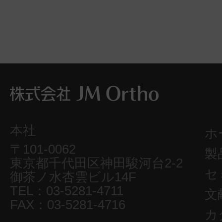
本社
ホ
〒101-0062
製
東京都千代田区神田駿河台2-2
セ
御茶ノ水杏雲ビル14F
TEL：03-5281-4711
文
FAX：03-5281-4716
カ