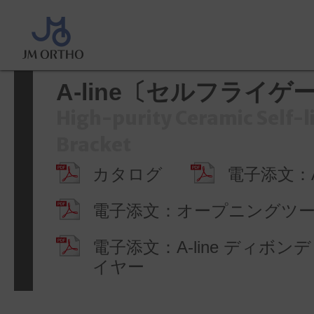
ホーム
>
製品情報
>
ブラケット
>
ライゲーション〕
A-line〔セルフライ
High-purity Ceramic Self-l
Bracket
カタログ
電子添文：A-
電子添文：オープニングツ
電子添文：A-line ディボ
イヤー