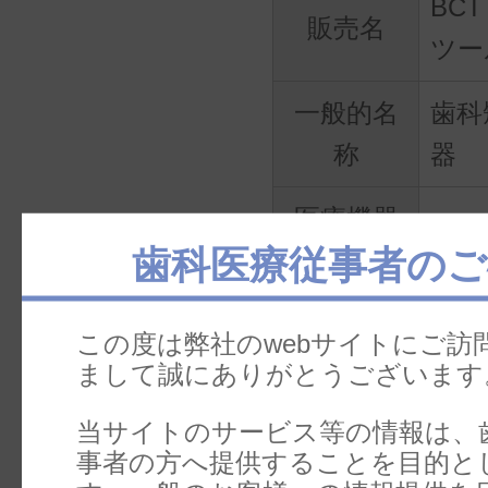
BC
販売名
ツー
一般的名
歯科
称
器
医療機器
歯科医療従事者のご
承認/認証/
13B
届出番号
この度は弊社のwebサイトにご訪
医療機器
まして誠にありがとうございます
一般
分類
当サイトのサービス等の情報は、
事者の方へ提供することを目的と
製造販売