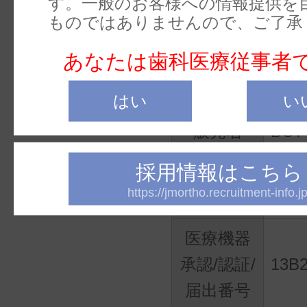
株式会
す。一般のお客様への情報提供を
業者
ものではありませんので、ご了承
あなたは歯科医療従事者
薬事情報*3
はい
い
販売名
BC
採用情報はこちら
一般的名
歯科
https://jmortho.recruitment-info.jp
称
ヤ
医療機器
承認/認証/
13B
届出番号