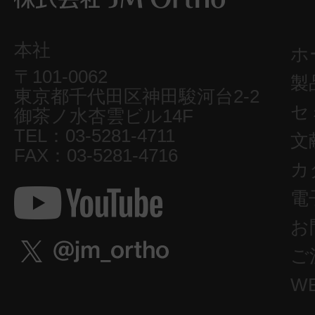
本社
ホ
〒101-0062
製
東京都千代田区神田駿河台2-2
セ
御茶ノ水杏雲ビル14F
TEL：03-5281-4711
文
FAX：03-5281-4716
カ
電
お
ご
W