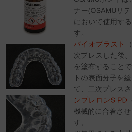
ナー(OSAMUリ
において使用す
す。
バイオプラスト
次プレスした後、
を塗布すること
トの表面分子を緩
て、二次プレスさ
ンプレロンS PD
機械的に合着させ
す。