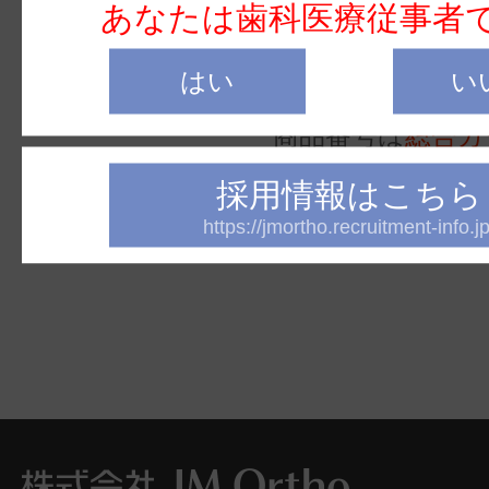
あなたは歯科医療従事者
業者
はい
い
商品番号は
総合カ
オスターシステム
採用情報はこちら
覧ください。
https://jmortho.recruitment-info.jp