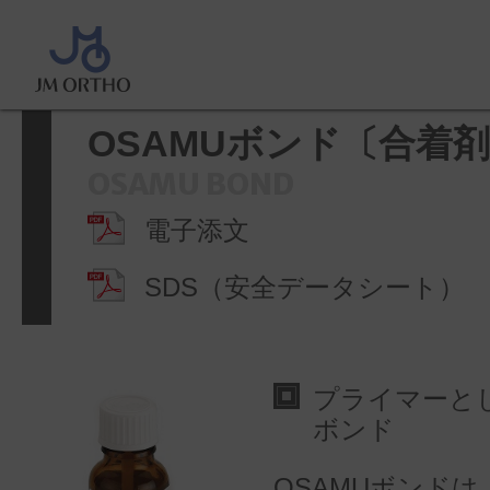
ホーム
>
製品情報
>
バイオスター
>
OSAMUボンド〔合着剤〕
OSAMUボンド〔合着
OSAMU BOND
電子添文
SDS（安全データシート）
プライマーとし
ボンド
OSAMUボンド