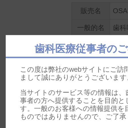
販売名
OS
一般的名
歯科
称
ト用
歯科医療従事者のご
医療機器
承認/認証/
13B
この度は弊社のwebサイトにご訪
届出番号
まして誠にありがとうございます
当サイトのサービス等の情報は、
医療機器
一般
事者の方へ提供することを目的と
分類
す。一般のお客様への情報提供を
ものではありませんので、ご了承
製造販売
株式会