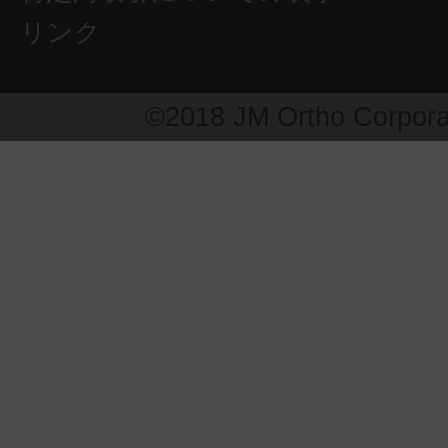
リンク
©2018 JM Ortho Corpora