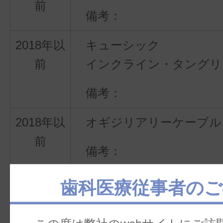
前
2018年以
キューシック
前
インクライン・タングリ
2018年以
オギジリアリーケーブル
前
カーボンチップ等も含め
歯科医療従事者のご
終了。
2018年以
リテーナーケース（一部