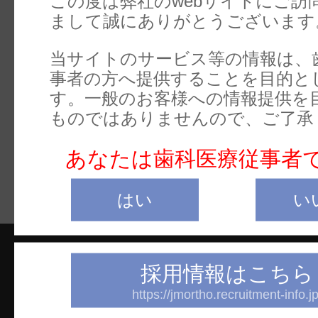
この度は弊社のwebサイトにご訪
前
まして誠にありがとうございます
当サイトのサービス等の情報は、
J01322（スタンダード
事者の方へ提供することを目的と
ー）のみ。
す。一般のお客様への情報提供を
ものではありませんので、ご了承
あなたは歯科医療従事者
はい
い
採用情報はこちら
https://jmortho.recruitment-info.jp