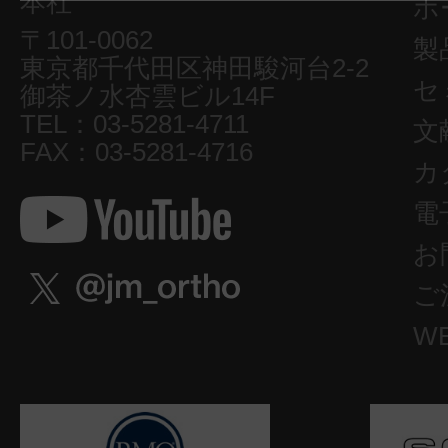
本社
ホ
〒101-0062
製
東京都千代田区神田駿河台2-2
セ
御茶ノ水杏雲ビル14F
TEL：03-5281-4711
文
FAX：03-5281-4716
カ
電
お
ご
W