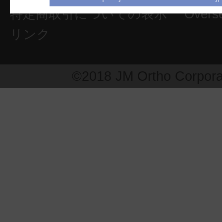
特定商取引についての表示
Overs
リンク
©2018 JM Ortho Corpora