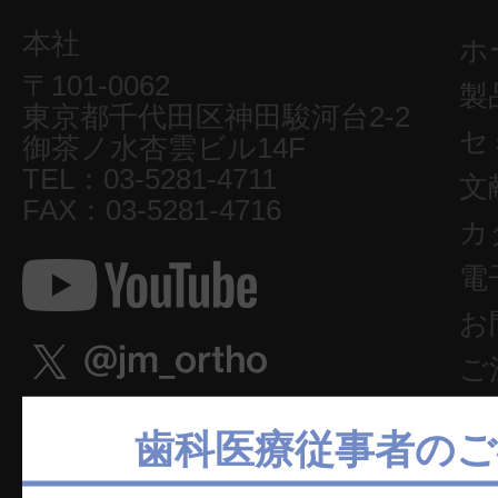
本社
ホ
〒101-0062
製
東京都千代田区神田駿河台2-2
セ
御茶ノ水杏雲ビル14F
TEL：03-5281-4711
文
FAX：03-5281-4716
カ
電
お
ご
W
歯科医療従事者のご