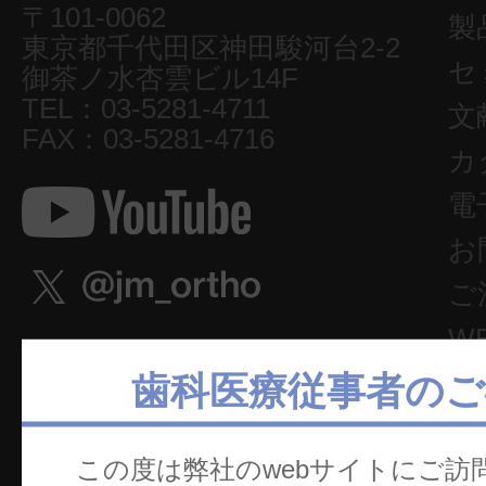
〒101-0062
製
東京都千代田区神田駿河台2-2
セ
御茶ノ水杏雲ビル14F
TEL：03-5281-4711
文
FAX：03-5281-4716
カ
電
お
ご
W
歯科医療従事者のご
この度は弊社のwebサイトにご訪