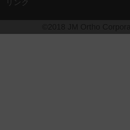
リンク
©2018 JM Ortho Corpora