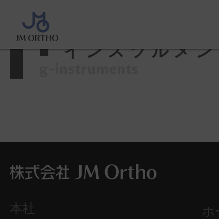
ホーム
>
製品情報
>
■ インスツル
■ インスツルメ
g-instruments
本社
ホ