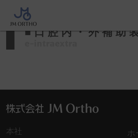
ホーム
>
製品情報
>
■口腔内・外
■口腔内・外補助
e-intraextra
本社
ホ