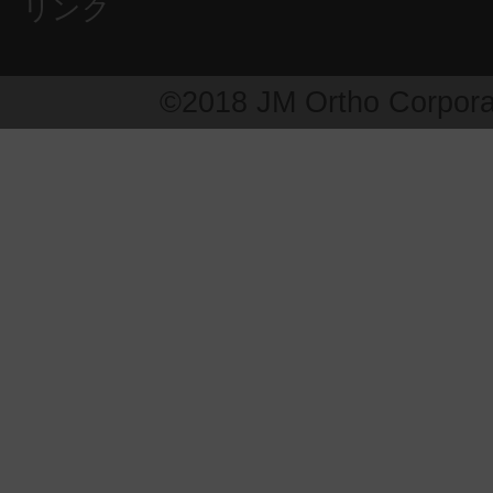
リンク
©2018 JM Ortho Corpora