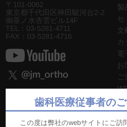
〒101-0062
製
東京都千代田区神田駿河台2-2
セ
御茶ノ水杏雲ビル14F
TEL：03-5281-4711
文
FAX：03-5281-4716
カ
電
お
ご
W
歯科医療従事者のご
この度は弊社のwebサイトにご訪