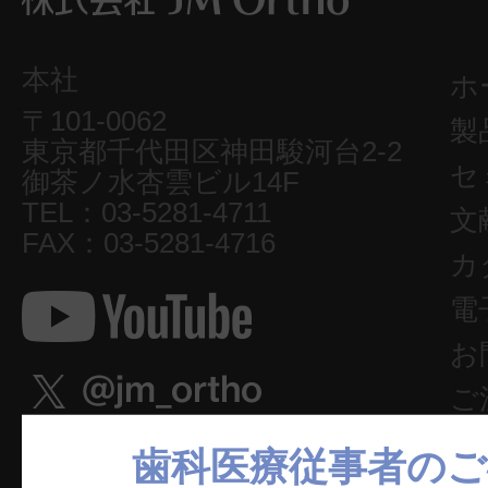
本社
ホ
〒101-0062
製
東京都千代田区神田駿河台2-2
セ
御茶ノ水杏雲ビル14F
TEL：03-5281-4711
文
FAX：03-5281-4716
カ
電
お
ご
W
歯科医療従事者のご