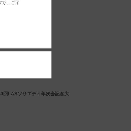
ので、ご了
）
解 −」レポート
0回LASソサエティ年次会記念大