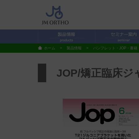
ホーム
>
製品情報
>
パンフレット・JOP・書籍
JOP/矯正臨床ジ