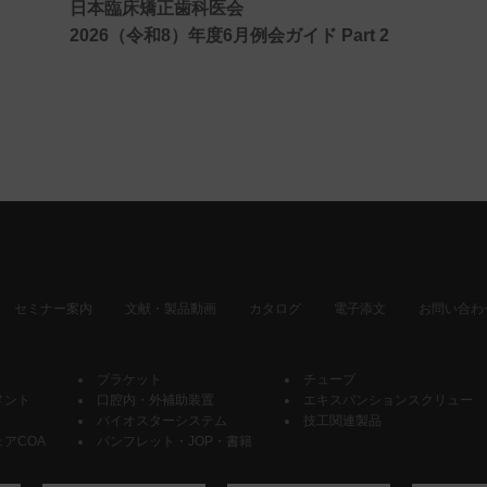
日本臨床矯正歯科医会
2026（令和8）年度6月例会ガイド Part 2
セミナー案内
文献・製品動画
カタログ
電子添文
お問い合わ
ブラケット
チューブ
メント
口腔内・外補助装置
エキスパンションスクリュー
バイオスターシステム
技工関連製品
アCOA
パンフレット・JOP・書籍