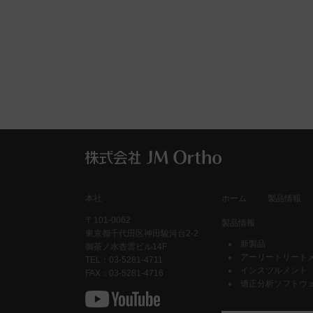
本社
ホーム
製品情報
〒101-0062
製品情報
東京都千代田区神田駿河台2-2
新製品
御茶ノ水杏雲ビル14F
アーリートリート
TEL：03-5281-4711
インスツルメント
FAX：03-5281-4716
矯正分析ソフトウェ