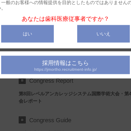
DHのための矯正臨床マニュアル—24
。一般のお客様への情報提供を目的としたものではありません
矯正臨床における接着の基本と歯科衛生士の役割（3
い。
− DBSを成功に導く事前準備と臨床手技
あなたは歯科医療従事者ですか？
吾妻真美（白石矯正歯科、白田オーソ株式会社）
はい
いいえ
Seminar Report
日本臨床矯正歯科医会主催プレスセミナー
「小児矯正歯科トラブル − 歯科業界の課題と蔓延る誤
採用情報はこちら
https://jmortho.recruitment-info.jp/
Congress Report
第8回レベルアンカレッジシステム国際学術大会・第4
会レポート
Congress Guide