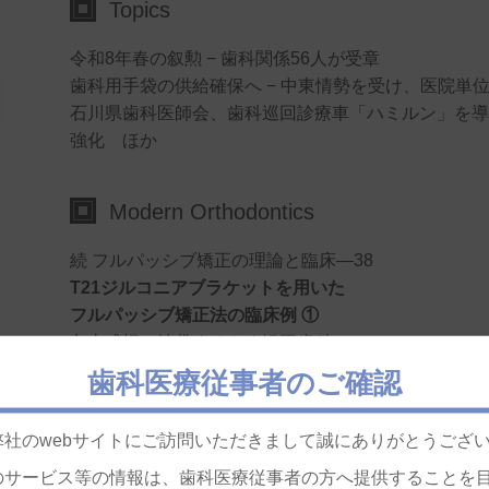
Topics
令和8年春の叙勲 − 歯科関係56人が受章
歯科用手袋の供給確保へ − 中東情勢を受け、医院単
石川県歯科医師会、歯科巡回診療車「ハミルン」を導入
強化 ほか
Modern Orthodontics
続 フルパッシブ矯正の理論と臨床—38
T21ジルコニアブラケットを用いた
フルパッシブ矯正法の臨床例 ①
丸山成暢（池袋まるやま矯正歯科）
田村 元（田村矯正歯科）
歯科医療従事者のご確認
Hygiene Work
弊社のwebサイトにご訪問いただきまして誠にありがとうござ
のサービス等の情報は、歯科医療従事者の方へ提供することを