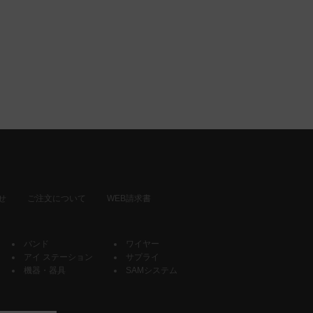
せ
ご注文について
WEB請求書
バンド
ワイヤー
アイ ステーション
サプライ
機器・器具
SAMシステム