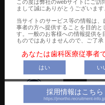
この度は弊社のwebサイトにご訪
セ
御茶ノ水杏雲ビル14F
まして誠にありがとうございます
TEL：03-5281-4711
文
FAX：03-5281-4716
当サイトのサービス等の情報は、
カ
事者の方へ提供することを目的と
電
す。一般のお客様への情報提供を
ものではありませんので、ご了承
お
ご
あなたは歯科医療従事者
W
はい
い
採用情報はこちら
https://jmortho.recruitment-info.jp