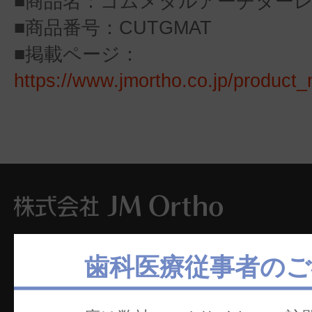
■商品名：ゴムメタルアーチター
■商品番号：CUTGMAT
■掲載ページ：
https://www.jmortho.co.jp/product_
本社
ホ
歯科医療従事者のご
〒101-0062
製
東京都千代田区神田駿河台2-2