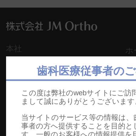
本社
ホ
〒101-0062
製
東京都千代田区神田駿河台2-2
歯科医療従事者のご
セ
御茶ノ水杏雲ビル14F
TEL：03-5281-4711
文
この度は弊社のwebサイトにご訪
FAX：03-5281-4716
カ
まして誠にありがとうございます
電
当サイトのサービス等の情報は、
お
事者の方へ提供することを目的と
す。一般のお客様への情報提供を