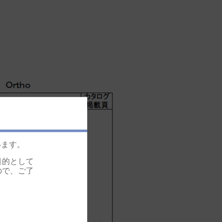
います。
目的として
ので、ご了