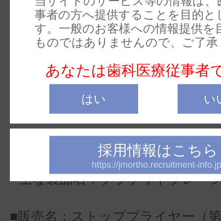
当サイトのサービス等の情報は、
└主な製品名：ナンスクロージン
事者の方へ提供することを目的と
す。一般のお客様への情報提供を
ヤー
ものではありませんので、ご了承
■販売名：アライナープライヤー（
あなたは歯科医療従事者
出番号：09B2X00010000362
はい
い
└主な製品名：アライナープライ
■販売名：ブラケットプレーシン
採用情報はこちら
4版） 届出番号：09B2X00010000
https://jmortho.recruitment-info.jp
└主な製品名：ブラケットプレー
■販売名：ストッププライヤー（第