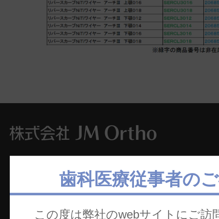
本社
ホ
歯科医療従事者のご
〒101-0062
製
東京都千代田区神田駿河台2-2
セ
この度は弊社のwebサイトにご訪
御茶ノ水杏雲ビル14F