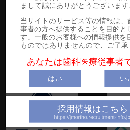
まして誠にありがとうございます
TEL：03-5281-4711
文
FAX：03-5281-4716
カ
当サイトのサービス等の情報は、
事者の方へ提供することを目的と
電
す。一般のお客様への情報提供を
お
ものではありませんので、ご了承
ご
あなたは歯科医療従事者
W
はい
い
採用情報はこちら
https://jmortho.recruitment-info.jp