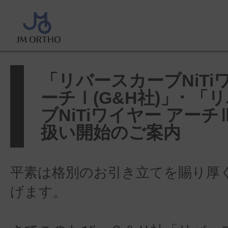
ホーム
>
製品に関するお知らせ
>
ブNiTiワイヤー アーチⅠ(G&H社)」･
NiTiワイヤー アーチⅢ」丸線取扱い開
「リバースカーブNiTi
ーチⅠ(G&H社)」･ 「
ブNiTiワイヤー アー
扱い開始のご案内
平素は格別のお引き立てを賜り厚
げます。