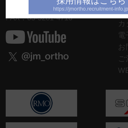
採用情報はこちら
セ
御茶ノ水杏雲ビル14F
TEL：03-5281-4711
https://jmortho.recruitment-info.jp
文
FAX：03-5281-4716
カ
電
お
ご
W