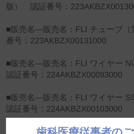
版） 認証番号：223AKBZX00130
■販売名―販売名：FLI チューブ
番号：223AKBZX00131000
■販売名―販売名：FLI ワイヤー N
認証番号：224AKBZX00093000
■販売名―販売名：FLI ワイヤー 
認証番号：224AKBZX00103000
歯科医療従事者のご
添付文書掲載ページからご覧いた