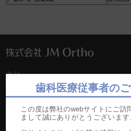
本社
ホ
〒101-0062
歯科医療従事者のご
製
東京都千代田区神田駿河台2-2
セ
御茶ノ水杏雲ビル14F
この度は弊社のwebサイトにご訪
TEL：03-5281-4711
文
まして誠にありがとうございます
FAX：03-5281-4716
カ